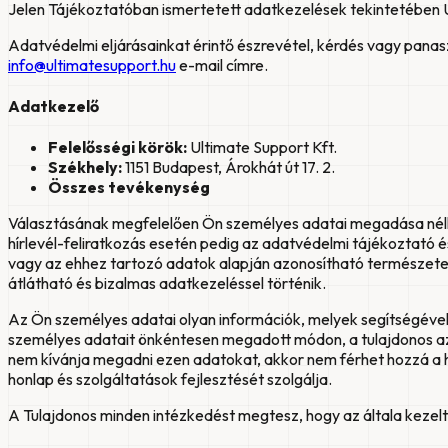
Jelen Tájékoztatóban ismertetett adatkezelések tekintetében U
Adatvédelmi eljárásainkat érintő észrevétel, kérdés vagy panasz
info@ultimatesupport.hu
e-mail címre.
Adatkezelő
Felelősségi körök:
Ultimate Support Kft.
Székhely:
1151 Budapest, Árokhát út 17. 2.
Összes tevékenység
Választásának megfelelően Ön személyes adatai megadása nélkül
hírlevél-feliratkozás esetén pedig az adatvédelmi tájékoztató 
vagy az ehhez tartozó adatok alapján azonosítható természetes
átlátható és bizalmas adatkezeléssel történik.
Az Ön személyes adatai olyan információk, melyek segítségével
személyes adatait önkéntesen megadott módon, a tulajdonos az
nem kívánja megadni ezen adatokat, akkor nem férhet hozzá a h
honlap és szolgáltatások fejlesztését szolgálja.
A Tulajdonos minden intézkedést megtesz, hogy az általa keze