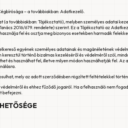
égbírósága – a továbbiakban: Adatkezelő.
kat (a továbbiakban: Tájékoztató), melyben személyes adatai keze
anács 2016/679. rendelete) szerint. Ez a Tájékoztató az Adatke
használja fel és osztja meg bizonyos esetekben harmadik felekke
 felkereső egyének személyes adatainak és magánéletének védelme
 keresztül történő bizalmas kezeléséről és védelméről szól, mindaz
t és használhat fel, illetve milyen módon használhatják fel. Az 
nálásra.
lhat, mely az adott szerződésben rögzített feltételekkel történ
édelméről és ehhez fűződő jogairól. Ha a felhasználó nem fogadja
 befejezni.
RHETŐSÉGE