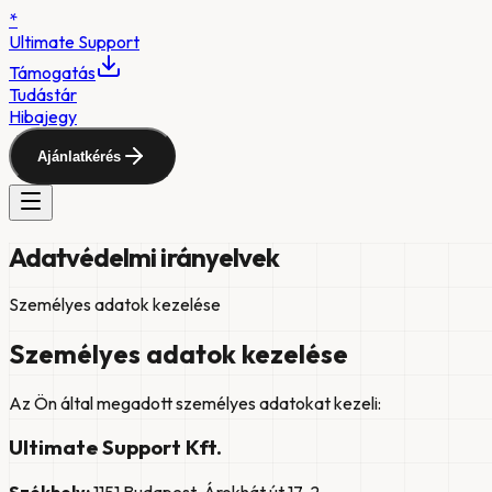
*
Ultimate
Support
Támogatás
Tudástár
Hibajegy
Ajánlatkérés
Adatvédelmi irányelvek
Személyes adatok kezelése
Személyes adatok kezelése
Az Ön által megadott személyes adatokat kezeli:
Ultimate Support Kft.