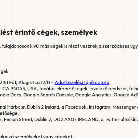
ést érintő cégek, személyek
 A tulajdonoson kívül más cégek is részt vesznek a szerződéses üg
égek:
2151 Fót, Alagi utca 12/B –
Adatkezelési tájékoztató
A 94043, USA, további elérhetőségek, levelező rendszer, felhőb
oogle Docs, Google Search Console, Google Analytics, Google 
al Harbour, Dublin 2 Ireland, a Facebook, Instagram, Messenger
hetősége.
Fenian Street, Dublin 2, D02 AX07 IRELAND, a Twitter által kíná
dolgozó személyeket vagy cégeket.