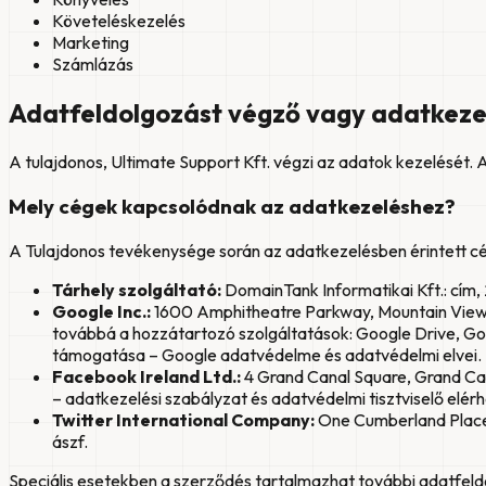
Követeléskezelés
Marketing
Számlázás
Adatfeldolgozást végző vagy adatkezel
A tulajdonos, Ultimate Support Kft. végzi az adatok kezelését.
Mely cégek kapcsolódnak az adatkezeléshez?
A Tulajdonos tevékenysége során az adatkezelésben érintett c
Tárhely szolgáltató:
DomainTank Informatikai Kft.: cím, 
Google Inc.:
1600 Amphitheatre Parkway, Mountain View, C
továbbá a hozzátartozó szolgáltatások: Google Drive, G
támogatása – Google adatvédelme és adatvédelmi elvei.
Facebook Ireland Ltd.:
4 Grand Canal Square, Grand Can
– adatkezelési szabályzat és adatvédelmi tisztviselő elér
Twitter International Company:
One Cumberland Place, 
ászf.
Speciális esetekben a szerződés tartalmazhat további adatfel