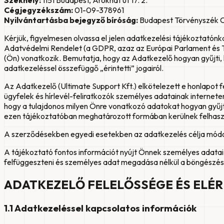
Székhely:
1151 Budapest, Árokhát út 17. 2.
Cégjegyzékszám:
01-09-378961
Nyilvántartásba bejegyző bíróság:
Budapest Törvényszék C
Kérjük, figyelmesen olvassa el jelen adatkezelési tájékoztatón
Adatvédelmi Rendelet (a GDPR, azaz az Európai Parlament és T
(Ön) vonatkozik. Bemutatja, hogy az Adatkezelő hogyan gyűjti, 
adatkezeléssel összefüggő „érintetti” jogairól.
Az Adatkezelő (Ultimate Support Kft.) elkötelezett e honlapot
ügyfelek és hírlevél-feliratkozók személyes adatainak interneten
hogy a tulajdonos milyen Önre vonatkozó adatokat hogyan gyűjthe
ezen tájékoztatóban meghatározott formában kerülnek felhasz
A szerződésekben egyedi esetekben az adatkezelés célja módosu
A tájékoztató fontos információt nyújt Önnek személyes adatai v
felfüggeszteni és személyes adat megadása nélkül a böngészést
ADATKEZELŐ FELELŐSSÉGE ÉS ELÉ
1.1 Adatkezeléssel kapcsolatos információk