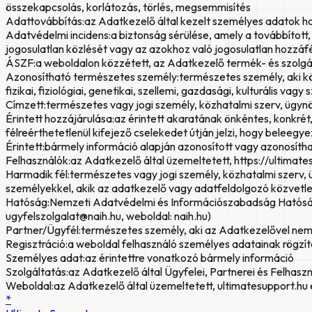
összekapcsolás, korlátozás, törlés, megsemmisítés
Adattovábbítás:
az Adatkezelő által kezelt személyes adatok 
Adatvédelmi incidens:
a biztonság sérülése, amely a továbbítot
jogosulatlan közlését vagy az azokhoz való jogosulatlan hozzá
ÁSZF:
a weboldalon közzétett, az Adatkezelő termék- és szolgál
Azonosítható természetes személy:
természetes személy, aki k
fizikai, fiziológiai, genetikai, szellemi, gazdasági, kulturális 
Címzett:
természetes vagy jogi személy, közhatalmi szerv, ügynö
Érintett hozzájárulása:
az érintett akaratának önkéntes, konkrét,
félreérthetetlenül kifejező cselekedet útján jelzi, hogy beleeg
Érintett:
bármely információ alapján azonosított vagy azonosít
Felhasználók:
az Adatkezelő által üzemeltetett, https://ultima
Harmadik fél:
természetes vagy jogi személy, közhatalmi szerv,
személyekkel, akik az adatkezelő vagy adatfeldolgozó közvetle
Hatóság:
Nemzeti Adatvédelmi és Információszabadság Hatóság (sz
ugyfelszolgalat@naih.hu, weboldal: naih.hu)
Partner/Ügyfél:
természetes személy, aki az Adatkezelővel nem
Regisztráció:
a weboldal felhasználó személyes adatainak rögzítés
Személyes adat:
az érintettre vonatkozó bármely információ
Szolgáltatás:
az Adatkezelő által Ügyfelei, Partnerei és Felhas
Weboldal:
az Adatkezelő által üzemeltetett, ultimatesupport.hu
*