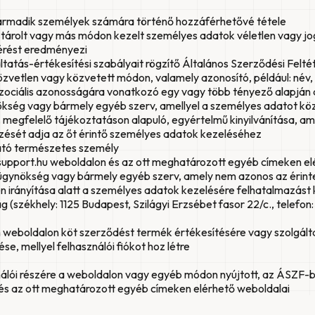
harmadik személyek számára történő hozzáférhetővé tétele
t, tárolt vagy más módon kezelt személyes adatok véletlen vagy j
férést eredményezi
tatás-értékesítési szabályait rögzítő Általános Szerződési Felté
özvetlen vagy közvetett módon, valamely azonosító, például: név,
vagy szociális azonosságára vonatkozó egy vagy több tényező alapjá
kség vagy bármely egyéb szerv, amellyel a személyes adatot közli
 megfelelő tájékoztatáson alapuló, egyértelmű kinyilvánítása, ame
yezését adja az őt érintő személyes adatok kezeléséhez
ható természetes személy
tesupport.hu weboldalon és az ott meghatározott egyéb címeken e
 ügynökség vagy bármely egyéb szerv, amely nem azonos az érinte
n irányítása alatt a személyes adatok kezelésére felhatalmazást
ékhely: 1125 Budapest, Szilágyi Erzsébet fasor 22/c., telefon: 0
 weboldalon köt szerződést termék értékesítésére vagy szolgált
e, mellyel felhasználói fiókot hoz létre
ználói részére a weboldalon vagy egyéb módon nyújtott, az ÁSZF-
 és az ott meghatározott egyéb címeken elérhető weboldalai