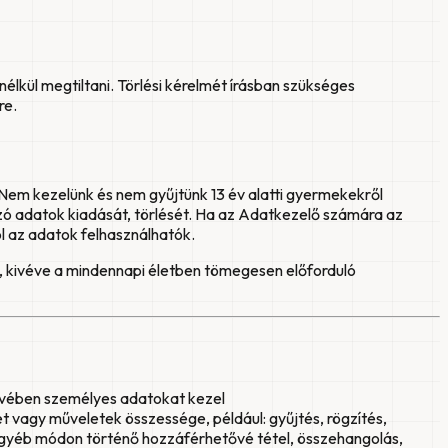
lkül megtiltani. Törlési kérelmét írásban szükséges
re.
. Nem kezelünk és nem gyűjtünk 13 év alatti gyermekekről
ozó adatok kiadását, törlését. Ha az Adatkezelő számára az
l az adatok felhasználhatók.
, kivéve a mindennapi életben tömegesen előforduló
evében személyes adatokat kezel
agy műveletek összessége, például: gyűjtés, rögzítés,
s, egyéb módon történő hozzáférhetővé tétel, összehangolás,