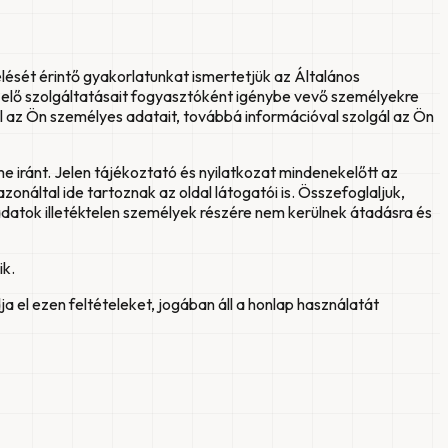
lését érintő gyakorlatunkat ismertetjük az Általános
zelő szolgáltatásait fogyasztóként igénybe vevő személyekre
l az Ön személyes adatait, továbbá információval szolgál az Ön
 iránt. Jelen tájékoztató és nyilatkozat mindenekelőtt az
onáltal ide tartoznak az oldal látogatói is. Összefoglaljuk,
adatok illetéktelen személyek részére nem kerülnek átadásra és
ik.
 el ezen feltételeket, jogában áll a honlap használatát