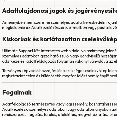
Adattulajdonosi jogok és jogérvényesít
Amennyiben nem szeretné személyes adatai kereskedelmi ajánlato
megküldenie az Adatkezelő részére, e-mailben vagy postai lev
Kiskorúak és korlátozottan cselekvők
Ultimate Support Kft. internetes weboldala, valamint megjelenés
személyes adatokat igazolható szülői vagy gondviselői hozzájár
adatkezelés, adatfeldolgozás folyamán válik nyilvánvalóvá az é
Törvényes képviselő hozzájárulása szükséges cselekvőképtelen 
regisztrációt célzó és különösebb megfontolást nem igénylő szo
Fogalmak
Adatfeldolgozó:
természetes vagy jogi személy, közhatalmi sz
Adatkezelés:
a személyes adatokon vagy adatállományokon auto
rendszerezés, tagolás, tárolás, átalakítás, megváltoztatás, lek