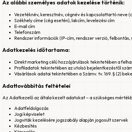
Az alábbi személyes adatok kezelése történik:
Vezetéknév, keresztnév, cégnév és kapcsolattartó neve (
Székhely címe (cég esetén), lakcím, levelezési cím
E-mail cím
Telefonszám
Rendszer információk (IP-cím, rendszer verzió, felbontás, 
Adatkezelés időtartama:
Direkt marketing célú hozzájárulások tekintetében a felh
Profiladatok tekintetében az utolsó bejelentkezéstől szám
Vásárlások adatai tekintetében a Számv. tv. 169. § (2) bek
Adattovábbítás feltételei
Az Adatkezelő az általa kezelt adatokat – a szükséges mértékbe
Adatfeldolgozás
Jogi képviselet
Jogviták kezelésére jogszabály alapján jogosult szervek
Kézbesítés
Könyvelés