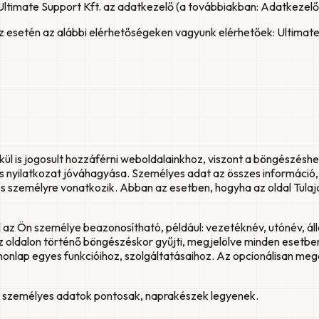
ltimate Support Kft. az adatkezelő (a továbbiakban: Adatkezelő
 esetén az alábbi elérhetőségeken vagyunk elérhetőek: Ultimate Su
 is jogosult hozzáférni weboldalainkhoz, viszont a böngészéshez
és nyilatkozat jóváhagyása. Személyes adat az összes információ
 személyre vonatkozik. Abban az esetben, hogyha az oldal Tulaj
 az Ön személye beazonosítható, például: vezetéknév, utónév, ál
 oldalon történő böngészéskor gyűjti, megjelölve minden esetb
onlap egyes funkcióihoz, szolgáltatásaihoz. Az opcionálisan me
lt személyes adatok pontosak, naprakészek legyenek.