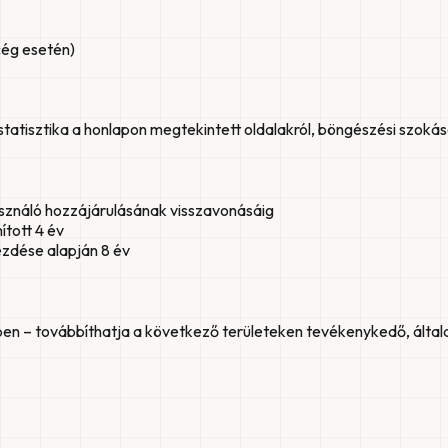
cég esetén)
statisztika a honlapon megtekintett oldalakról, böngészési szokás
asználó hozzájárulásának visszavonásáig
ított 4 év
ezdése alapján 8 év
n – továbbíthatja a következő területeken tevékenykedő, általa 