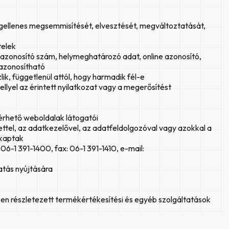
ogellenes megsemmisítését, elvesztését, megváltoztatását,
telek
 azonosító szám, helymeghatározó adat, online azonosító,
n azonosítható
k, függetlenül attól, hogy harmadik fél-e
llyel az érintett nyilatkozat vagy a megerősítést
lérhető weboldalak látogatói
ttel, az adatkezelővel, az adatfeldolgozóval vagy azokkal a
 kaptak
6-1 391-1400, fax: 06-1 391-1410, e-mail:
atás nyújtására
ben részletezett termékértékesítési és egyéb szolgáltatások