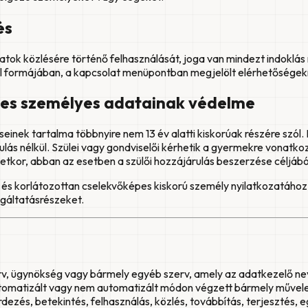
és
k közlésére történő felhasználását, joga van mindezt indoklás né
él formájában, a kapcsolat menüpontban megjelölt elérhetőségek
épes személyes adatainak védelme
einek tartalma többnyire nem 13 év alatti kiskorúak részére szól
ulás nélkül. Szülei vagy gondviselői kérhetik a gyermekre vonatk
letkor, abban az esetben a szülői hozzájárulás beszerzése céljábó
és korlátozottan cselekvőképes kiskorú személy nyilatkozatához
lgáltatásrészeket.
erv, ügynökség vagy bármely egyéb szerv, amely az adatkezelő n
matizált vagy nem automatizált módon végzett bármely művelet v
érdezés, betekintés, felhasználás, közlés, továbbítás, terjeszté