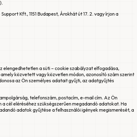
).
pport Kft., 1151 Budapest, Árokhát út 17. 2. vagy írjon a
 elengedhetetlen a süti – cookie szabályzat elfogadása,
, amely közvetett vagy közvetlen módon, azonosító szám szerint
donosa az Ön személyes adatait gyűjti, az adatgyűjtés
lampolgárság, telefonszám, postacím, e-mail cím. Az Ön
en a cél eléréséhez szükségszerűen megadandó adatokat. Ha
gadandó adatok gyűjtése a felhasználói igények megismerését, a