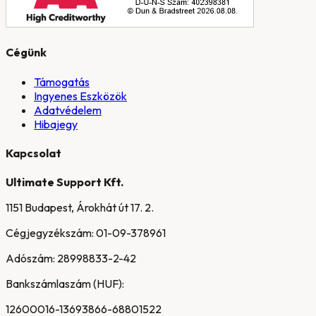
Cégünk
Támogatás
Ingyenes Eszközök
Adatvédelem
Hibajegy
Kapcsolat
Ultimate Support Kft.
1151 Budapest, Árokhát út 17. 2.
Cégjegyzékszám:
01-09-378961
Adószám:
28998833-2-42
Bankszámlaszám (HUF):
12600016-13693866-68801522