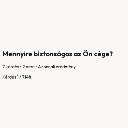
Mennyire
biztonságos
az Ön cége?
7 kérdés • 2 perc • Azonnali eredmény
Kérdés
1
/
7
14
%
Igen
Nem