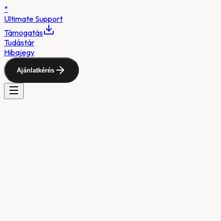
*
Ultimate
Support
Támogatás
Tudástár
Hibajegy
Ajánlatkérés