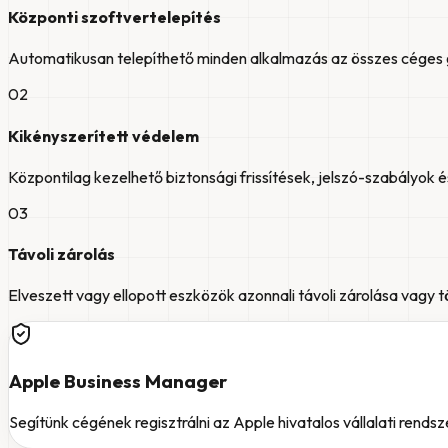
Központi szoftvertelepítés
Automatikusan telepíthető minden alkalmazás az összes céges 
0
2
Kikényszerített védelem
Központilag kezelhető biztonsági frissítések, jelszó-szabályok és
0
3
Távoli zárolás
Elveszett vagy ellopott eszközök azonnali távoli zárolása vagy
Apple Business Manager
Segítünk cégének regisztrálni az Apple hivatalos vállalati rend