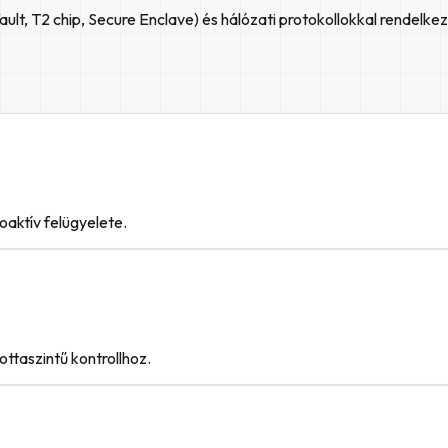
ult, T2 chip, Secure Enclave) és hálózati protokollokkal rendelke
oaktív felügyelete.
ttaszintű kontrollhoz.