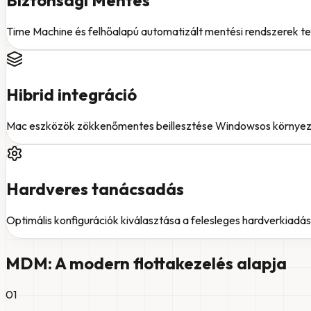
Biztonsági Mentés
Time Machine és felhőalapú automatizált mentési rendszerek t
Hibrid integráció
Mac eszközök zökkenőmentes beillesztése Windowsos környezet
Hardveres tanácsadás
Optimális konfigurációk kiválasztása a felesleges hardverkiadá
MDM: A modern flottakezelés alapja
0
1