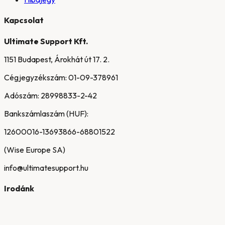
Kapcsolat
Ultimate Support Kft.
1151 Budapest, Árokhát út 17. 2.
Cégjegyzékszám:
01-09-378961
Adószám:
28998833-2-42
Bankszámlaszám (HUF):
12600016-13693866-68801522
(Wise Europe SA)
info@ultimatesupport.hu
Irodánk