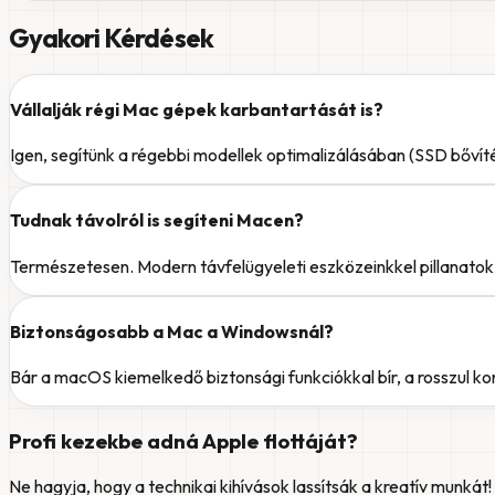
Gyakori Kérdések
Vállalják régi Mac gépek karbantartását is?
Igen, segítünk a régebbi modellek optimalizálásában (SSD bővíté
Tudnak távolról is segíteni Macen?
Természetesen. Modern távfelügyeleti eszközeinkkel pillanatok a
Biztonságosabb a Mac a Windowsnál?
Bár a macOS kiemelkedő biztonsági funkciókkal bír, a rosszul k
Profi kezekbe adná Apple flottáját?
Ne hagyja, hogy a technikai kihívások lassítsák a kreatív munkát!