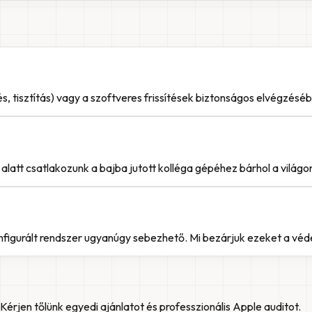
s, tisztítás) vagy a szoftveres frissítések biztonságos elvégzésé
latt csatlakozunk a bajba jutott kolléga gépéhez bárhol a világo
onfigurált rendszer ugyanúgy sebezhető. Mi bezárjuk ezeket a véd
 Kérjen tőlünk egyedi ajánlatot és professzionális Apple auditot.