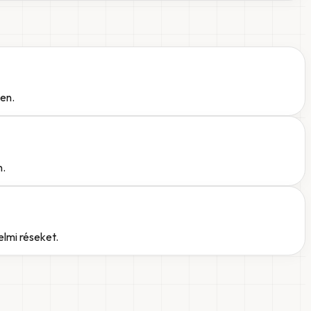
ben.
n.
elmi réseket.