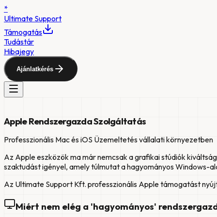
*
Ultimate
Support
Támogatás
Tudástár
Hibajegy
Ajánlatkérés
Apple Rendszergazda Szolgáltatás
Professzionális Mac és iOS Üzemeltetés vállalati környezetben
Az Apple eszközök ma már nemcsak a grafikai stúdiók kiváltsá
szaktudást igényel, amely túlmutat a hagyományos Windows-al
Az Ultimate Support Kft. professzionális Apple támogatást nyú
Miért nem elég a 'hagyományos' rendszergaz