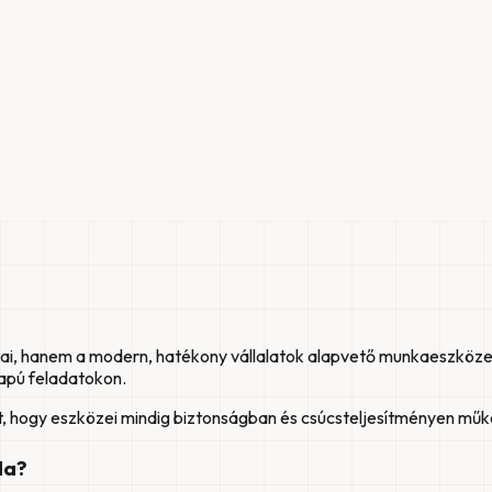
gai, hanem a modern, hatékony vállalatok alapvető munkaeszköze
apú feladatokon.
jt, hogy eszközei mindig biztonságban és csúcsteljesítményen mű
da?