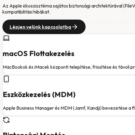
Az Apple ökoszisztéma sajátos biztonsági architektúrával (FileVa
kompatibilitási hibákat.
Lépjen velünk kapcsolatba
macOS Flottakezelés
MacBookok és iMacek központi telepítése, frissítése és távoli pr
Eszközkezelés (MDM)
Apple Business Manager és MDM (Jamf, Kandji) bevezetése a flo