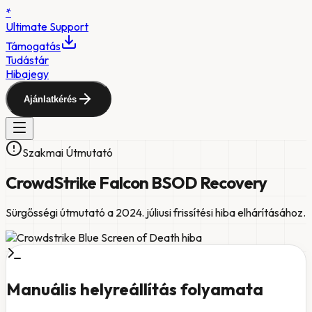
*
Ultimate
Support
Támogatás
Tudástár
Hibajegy
Ajánlatkérés
Szakmai Útmutató
CrowdStrike Falcon BSOD Recovery
Sürgősségi útmutató a 2024. júliusi frissítési hiba elhárításához.
Manuális helyreállítás folyamata