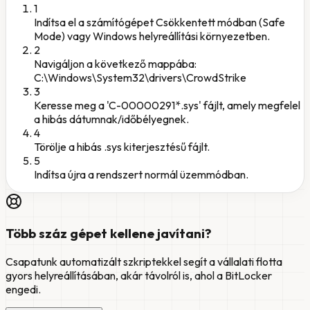
1
Indítsa el a számítógépet Csökkentett módban (Safe
Mode) vagy Windows helyreállítási környezetben.
2
Navigáljon a következő mappába:
C:\Windows\System32\drivers\CrowdStrike
3
Keresse meg a 'C-00000291*.sys' fájlt, amely megfelel
a hibás dátumnak/időbélyegnek.
4
Törölje a hibás .sys kiterjesztésű fájlt.
5
Indítsa újra a rendszert normál üzemmódban.
Több száz gépet kellene javítani?
Csapatunk automatizált szkriptekkel segít a vállalati flotta
gyors helyreállításában, akár távolról is, ahol a BitLocker
engedi.