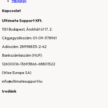
Hibajegy
Kapcsolat
Ultimate Support Kft.
1151 Budapest, Árokhát út 17. 2.
Cégjegyzékszám:
01-09-378961
Adószám:
28998833-2-42
Bankszámlaszám (HUF):
12600016-13693866-68801522
(Wise Europe SA)
info@ultimatesupport.hu
Irodánk