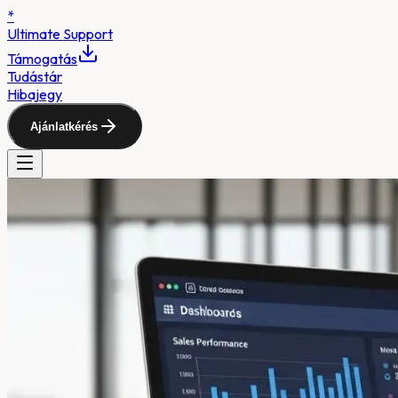
*
Ultimate
Support
Támogatás
Tudástár
Hibajegy
Ajánlatkérés