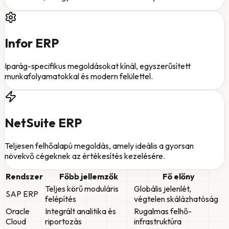
Infor ERP
Iparág-specifikus megoldásokat kínál, egyszerűsített
munkafolyamatokkal és modern felülettel.
NetSuite ERP
Teljesen felhőalapú megoldás, amely ideális a gyorsan
növekvő cégeknek az értékesítés kezelésére.
Rendszer
Főbb jellemzők
Fő előny
Teljes körű moduláris
Globális jelenlét,
SAP ERP
felépítés
végtelen skálázhatóság
Oracle
Integrált analitika és
Rugalmas felhő-
Cloud
riportozás
infrastruktúra