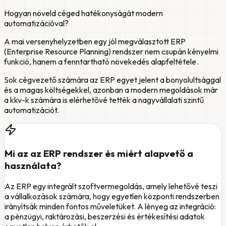
Hogyan növeld céged hatékonyságát modern
automatizációval?
A mai versenyhelyzetben egy jól megválasztott ERP
(Enterprise Resource Planning) rendszer nem csupán kényelmi
funkció, hanem a fenntartható növekedés alapfeltétele.
Sok cégvezető számára az ERP egyet jelent a bonyolultsággal
és a magas költségekkel, azonban a modern megoldások már
a kkv-k számára is elérhetővé tették a nagyvállalati szintű
automatizációt.
Mi az az ERP rendszer és miért alapvető a
használata?
Az ERP egy integrált szoftvermegoldás, amely lehetővé teszi
a vállalkozások számára, hogy egyetlen központi rendszerben
irányítsák minden fontos műveletüket. A lényeg az integráció:
a pénzügyi, raktározási, beszerzési és értékesítési adatok