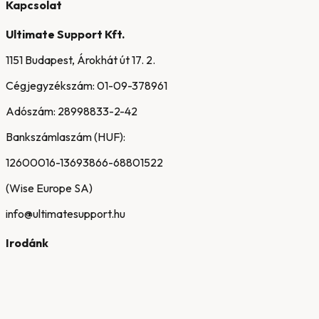
Kapcsolat
Ultimate Support Kft.
1151 Budapest, Árokhát út 17. 2.
Cégjegyzékszám:
01-09-378961
Adószám:
28998833-2-42
Bankszámlaszám (HUF):
12600016-13693866-68801522
(Wise Europe SA)
info@ultimatesupport.hu
Irodánk