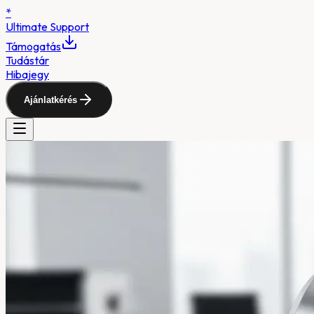
*
Ultimate
Support
Támogatás
Tudástár
Hibajegy
Ajánlatkérés