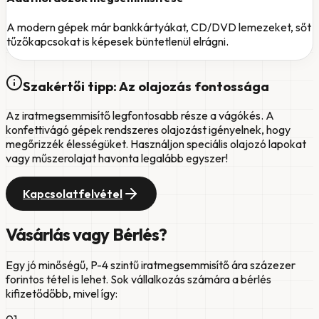
A modern gépek már bankkártyákat, CD/DVD lemezeket, sőt
tűzőkapcsokat is képesek büntetlenül elrágni.
Szakértői tipp: Az olajozás fontossága
Az iratmegsemmisítő legfontosabb része a vágókés. A
konfettivágó gépek rendszeres olajozást igényelnek, hogy
megőrizzék élességüket. Használjon speciális olajozó lapokat
vagy műszerolajat havonta legalább egyszer!
Kapcsolatfelvétel
Vásárlás vagy Bérlés?
Egy jó minőségű, P-4 szintű iratmegsemmisítő ára százezer
forintos tétel is lehet. Sok vállalkozás számára a bérlés
kifizetődőbb, mivel így:
0
1