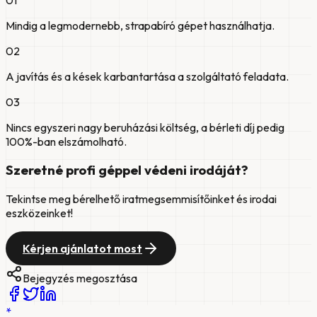
Mindig a legmodernebb, strapabíró gépet használhatja.
0
2
A javítás és a kések karbantartása a szolgáltató feladata.
0
3
Nincs egyszeri nagy beruházási költség, a bérleti díj pedig
100%-ban elszámolható.
Szeretné profi géppel védeni irodáját?
Tekintse meg bérelhető iratmegsemmisítőinket és irodai
eszközeinket!
Kérjen ajánlatot most
Bejegyzés megosztása
*