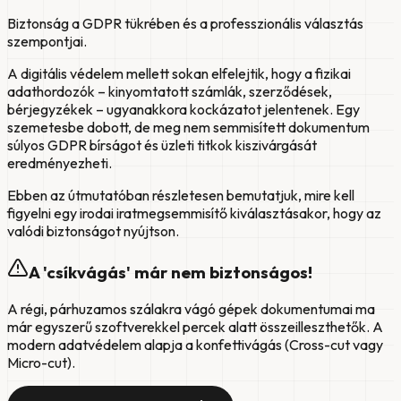
Biztonság a GDPR tükrében és a professzionális választás
szempontjai.
A digitális védelem mellett sokan elfelejtik, hogy a fizikai
adathordozók – kinyomtatott számlák, szerződések,
bérjegyzékek – ugyanakkora kockázatot jelentenek. Egy
szemetesbe dobott, de meg nem semmisített dokumentum
súlyos GDPR bírságot és üzleti titkok kiszivárgását
eredményezheti.
Ebben az útmutatóban részletesen bemutatjuk, mire kell
figyelni egy irodai iratmegsemmisítő kiválasztásakor, hogy az
valódi biztonságot nyújtson.
A 'csíkvágás' már nem biztonságos!
A régi, párhuzamos szálakra vágó gépek dokumentumai ma
már egyszerű szoftverekkel percek alatt összeilleszthetők. A
modern adatvédelem alapja a konfettivágás (Cross-cut vagy
Micro-cut).