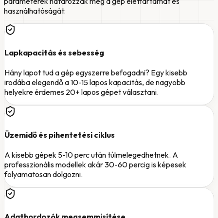
paraméterek határozzák meg a gép élettartamát és
használhatóságát:
Lapkapacitás és sebesség
Hány lapot tud a gép egyszerre befogadni? Egy kisebb
irodába elegendő a 10-15 lapos kapacitás, de nagyobb
helyekre érdemes 20+ lapos gépet választani.
Üzemidő és pihentetési ciklus
A kisebb gépek 5-10 perc után túlmelegedhetnek. A
professzionális modellek akár 30-60 percig is képesek
folyamatosan dolgozni.
Adathordozók megsemmisítése